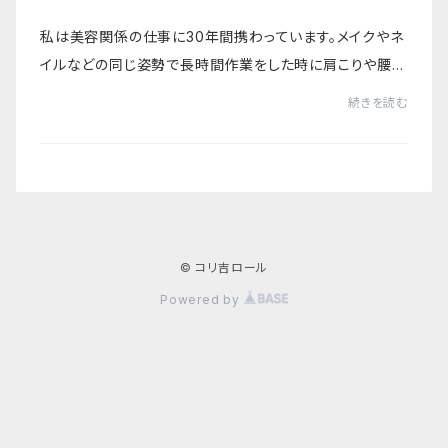
私は美容関係の仕事に30年間携わっています。メイクやネ
イルなどの同じ姿勢で長時間作業をした時に肩こりや腰痛
に悩まされていました。どうにか楽になる方法は無いかと
続きを読む
調べた結果、枕を変えてみるのも一つの方法...
© コリ吉ロール
Powered by