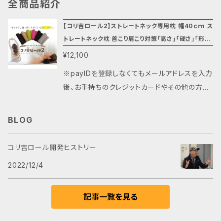
全商品紹介
【コリ吉ロール2】ストレートネック専用枕 幅40ｃｍ ス
トレートネック枕 首こり肩こり対策「高さ」「硬さ」「形
状」調整 自由自在 「抗菌」「防臭」洗濯可能
¥12,100
※payIDを登録しなくてもメールアドレスを入力
後、お手持ちのクレジットカードやその他の方法
で簡単に決済が可能です。 【コリ吉ロール2】 20
22年5月下旬より販売を開始しました。 【送料】
BLOG
全国無料 【サイズ】幅40ｃｍ ※ピンクは幅37
ｃｍ 【おすすめポイント】 現在販売中のコリ吉ロ
コリ吉ロール開発ヒストリー
ールの機能 「高さ」「硬さ」「形状」自由自在 にプ
2022/12/4
ラス「抗菌」「防臭」機能を追加しました。もちろ
ん洗濯機で洗濯/脱水も可能です！ 更にご要望
記事一覧を見る
の多かったカラーバリエーションも 《6色揃えま
した》 お好みや寝室に合わせてお選びいただけ