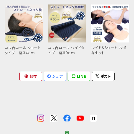
ます。 研究開発から8年 枕にあったらいいなと
思える機能全てを兼ね備えた究極の枕が完成し
ました しかもバックに入れてもち運びも可能 い
つでもどこでも 首にも腰にも背中にも使えま
す‼️ ツラい首や肩でお悩みの方 ストレッチしな
がら寝られる枕 コリ吉ロール2で爽やかな朝を
コリ吉ロール ショート
コリ吉ロール ワイドタ
ワイド&ショート お得
迎えてください。 【素材】 生地の制作(群馬県 桐
タイプ 幅34ｃｍ
イプ 幅60ｃｍ
なセット
生) 生地素材(ウェーブ織)特許 綿87%・ナイロ
ン11%・ポリウレタン2% 【注意事項】 枕使用の
保存
シェア
LINE
ポスト
際に首や腰に圧がかかりますので、その部分に
ステント、カテーテルをお使いの方は使用を控え
てください。また何らかの症状で枕が当たる部分
を治療中の方は医師に相談の上お使いくださ
い。 ※【ご注文に関して】 弊社では個人消費を
目的として商品の製造販売をしています。 手作
り品の為大量に在庫がある状態ではありませ